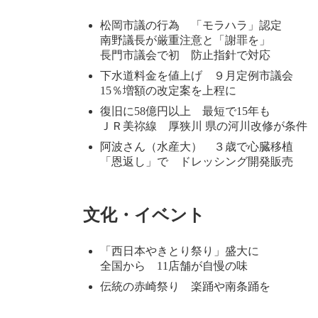
時
:
松岡市議の行為 「モラハラ」認定
南野議長が厳重注意と「謝罪を」
長門市議会で初 防止指針で対応
下水道料金を値上げ ９月定例市議会
15％増額の改定案を上程に
復旧に58億円以上 最短で15年も
ＪＲ美祢線 厚狭川 県の河川改修が条件
阿波さん（水産大） ３歳で心臓移植
「恩返し」で ドレッシング開発販売
文化・イベント
「西日本やきとり祭り」盛大に
全国から 11店舗が自慢の味
伝統の赤崎祭り 楽踊や南条踊を