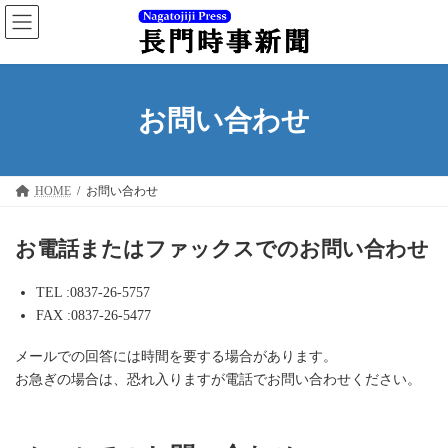
コ
ナ
ン
ビ
テ
ゲ
ン
ー
ツ
シ
へ
ョ
お問い合わせ
ス
ン
キ
に
ッ
移
プ
動
HOME
お問い合わせ
お電話またはファックスでのお問い合わせ
TEL :0837-26-5757
FAX :0837-26-5477
メールでの回答には時間を要する場合があります。
お急ぎの場合は、恐れ入りますが電話でお問い合わせください。