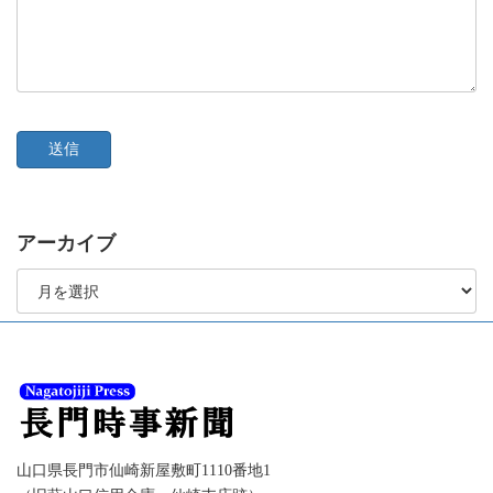
アーカイブ
ア
ー
カ
イ
ブ
山口県長門市仙崎新屋敷町1110番地1