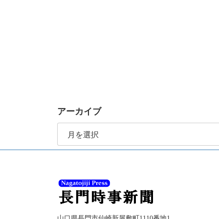
アーカイブ
ア
ー
カ
イ
ブ
山口県長門市仙崎新屋敷町1110番地1