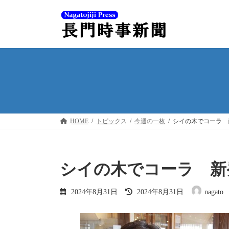
コ
ナ
ン
ビ
テ
ゲ
ン
ー
ツ
シ
へ
ョ
ス
ン
キ
に
ッ
移
プ
動
HOME
トピックス
今週の一枚
シイの木でコーラ 
シイの木でコーラ 新
最
2024年8月31日
2024年8月31日
nagato
終
更
新
日