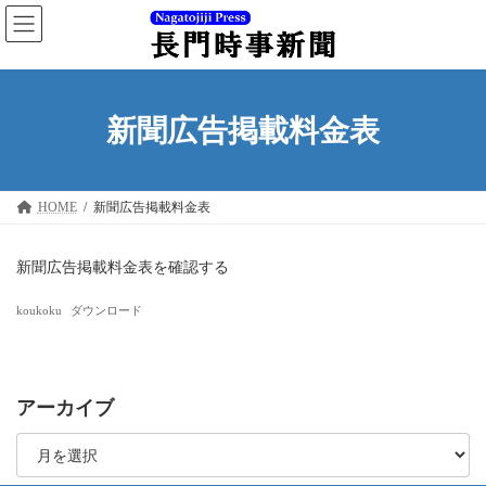
コ
ナ
ン
ビ
テ
ゲ
ン
ー
ツ
シ
へ
ョ
新聞広告掲載料金表
ス
ン
キ
に
ッ
移
プ
動
HOME
新聞広告掲載料金表
新聞広告掲載料金表を確認する
koukoku
ダウンロード
アーカイブ
ア
ー
カ