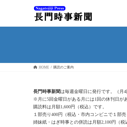
コ
ナ
ン
ビ
テ
ゲ
ン
ー
ツ
シ
へ
ョ
ス
ン
キ
に
ッ
移
プ
動
HOME
購読のご案内
長門時事新聞
は毎週金曜日に発行です。（月4
※月に5回金曜日がある月には1回の休刊日が
購読料は月額1,600円（税込）です。
１部売り400円（税込・市内コンビニで１部
姉妹紙・はぎ時事との併読は月額2,100円（