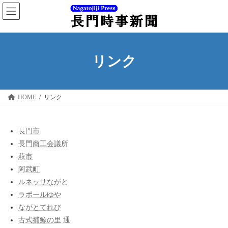
コ
ナ
ン
ビ
テ
ゲ
ン
ー
ツ
シ
へ
ョ
リンク
ス
ン
キ
に
ッ
移
プ
動
HOME
リンク
長門市
長門商工会議所
萩市
阿武町
ルネッサながと
ラポールゆや
ながとてれび
古式捕鯨の里 通