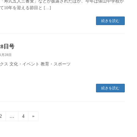
「寿式五人三番叟」などが披露されたほか、今年は俵山中学校が
て10年を迎える節目と […]
続きを読む
28日号
11月28日
クス 文化・イベント 教育・スポーツ
続きを読む
固
2
…
固
4
»
定
定
ペ
ペ
ー
ー