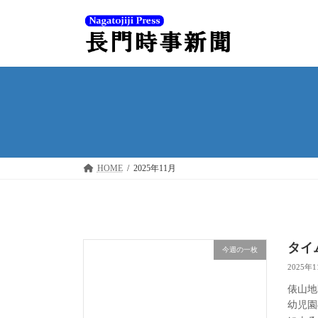
コ
ナ
ン
ビ
テ
ゲ
ン
ー
ツ
シ
へ
ョ
ス
ン
キ
に
ッ
移
プ
動
HOME
2025年11月
タイ
今週の一枚
2025年
俵山地
幼児園