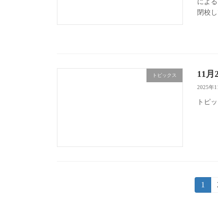
による
閉校し
11月
トピックス
2025年
トピッ
投
固
1
定
稿
ペ
ー