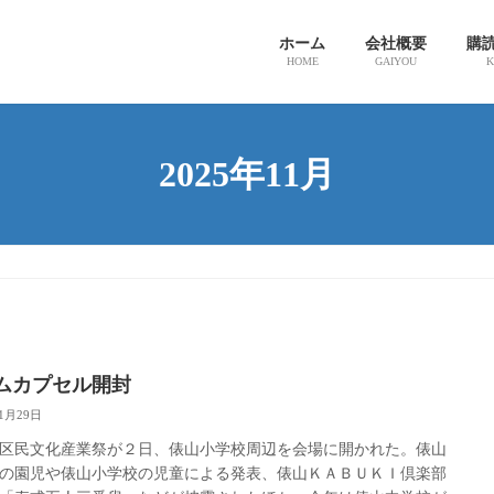
ホーム
会社概要
購
HOME
GAIYOU
K
2025年11月
ムカプセル開封
11月29日
区民文化産業祭が２日、俵山小学校周辺を会場に開かれた。俵山
の園児や俵山小学校の児童による発表、俵山ＫＡＢＵＫＩ倶楽部