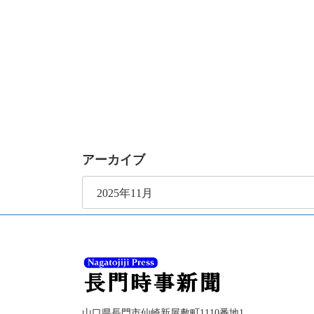
アーカイブ
ア
ー
カ
イ
ブ
山口県長門市仙崎新屋敷町1110番地1