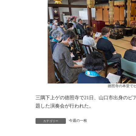
時
:
徳照寺の本堂で
三隅下上ゲの徳照寺で21日、山口市出身のピ
題した演奏会が行われた。
今週の一枚
カテゴリー