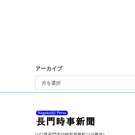
アーカイブ
ア
ー
カ
イ
ブ
山口県長門市仙崎新屋敷町1110番地1