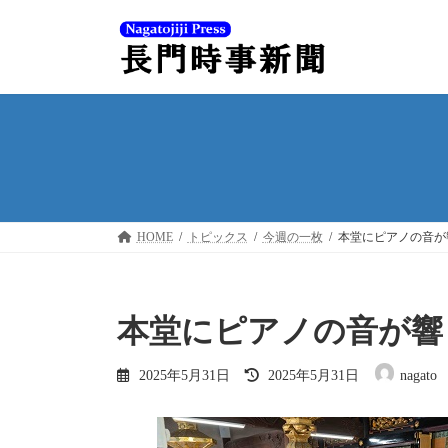
コ
ナ
ン
ビ
テ
ゲ
ン
ー
ツ
シ
へ
ョ
ス
ン
キ
に
ッ
移
プ
動
HOME
トピックス
今週の一枚
本堂にピアノの音が
本堂にピアノの音が響
最
2025年5月31日
2025年5月31日
nagato
終
更
新
日