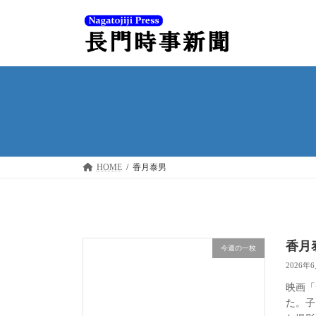
コ
ナ
ン
ビ
テ
ゲ
ン
ー
ツ
シ
へ
ョ
ス
ン
キ
に
ッ
移
プ
動
HOME
香月泰男
香月
今週の一枚
2026年
映画「
た。子