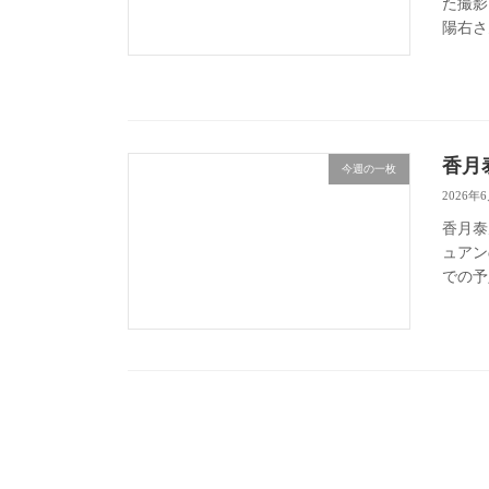
た撮影
陽右さ
香月
今週の一枚
2026年
香月泰
ュアン
での予