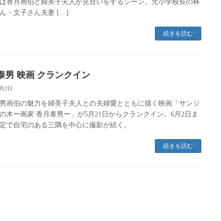
は香月画伯と婦美子夫人が見合いをするシーン。元小学校長の林
ん・文子さん夫妻 […]
続きを読む
泰男 映画 クランクイン
6月2日
男画伯の魅力を婦美子夫人との夫婦愛とともに描く映画「サンジ
の木ー画家 香月泰男ー」が5月21日からクランクイン。6月2日ま
定で自宅のある三隅を中心に撮影が続く。
続きを読む