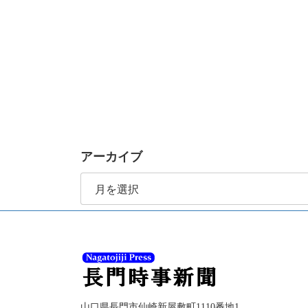
アーカイブ
ア
ー
カ
イ
ブ
山口県長門市仙崎新屋敷町1110番地1