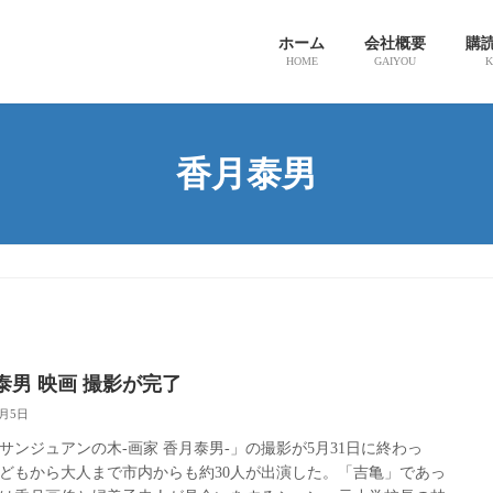
ホーム
会社概要
購
HOME
GAIYOU
K
香月泰男
泰男 映画 撮影が完了
6月5日
サンジュアンの木-画家 香月泰男-」の撮影が5月31日に終わっ
どもから大人まで市内からも約30人が出演した。「吉亀」であっ