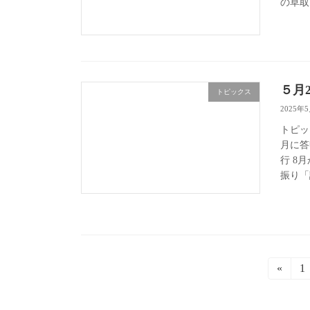
の草取
５月
トピックス
2025年
トピッ
月に答
行 8
振り「
投
«
1
稿