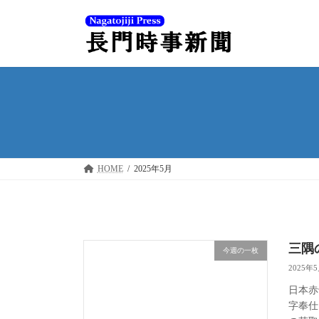
コ
ナ
ン
ビ
テ
ゲ
ン
ー
ツ
シ
へ
ョ
ス
ン
キ
に
ッ
移
プ
動
HOME
2025年5月
三隅
今週の一枚
2025年
日本赤
字奉仕