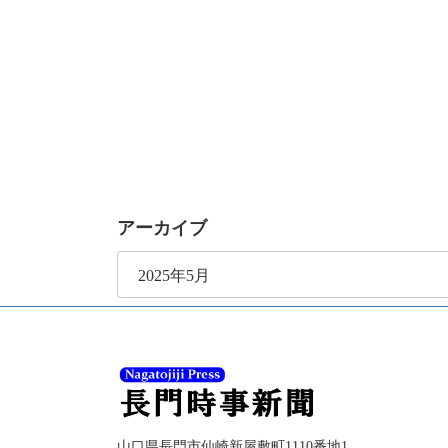
アーカイブ
ア
ー
カ
イ
ブ
山口県長門市仙崎新屋敷町1110番地1