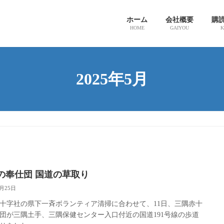
ホーム
会社概要
購
HOME
GAIYOU
K
2025年5月
の奉仕団 国道の草取り
5月25日
十字社の県下一斉ボランティア清掃に合わせて、11日、三隅赤十
団が三隅土手、三隅保健センター入口付近の国道191号線の歩道