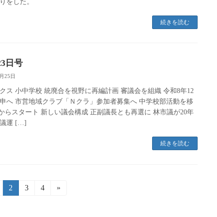
りをした。
続きを読む
23日号
5月25日
クス 小中学校 統廃合を視野に再編計画 審議会を組織 令和8年12
申へ 市営地域クラブ「Ｎクラ」参加者募集へ 中学校部活動を移
月からスタート 新しい議会構成 正副議長とも再選に 林市議が20年
議運 […]
続きを読む
固
固
2
固
3
固
4
»
定
定
定
定
ペ
ペ
ペ
ペ