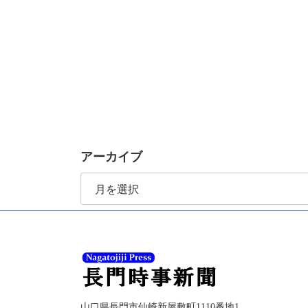
アーカイブ
ア
ー
カ
イ
ブ
山口県長門市仙崎新屋敷町1110番地1