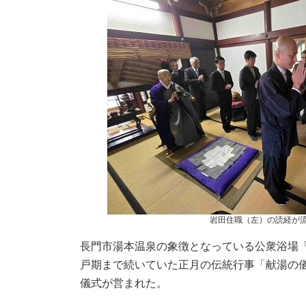
時
:
岩田住職（左）の読経が
長門市湯本温泉の象徴となっている公衆浴場
戸期まで続いていた正月の伝統行事「献湯の儀
儀式が営まれた。