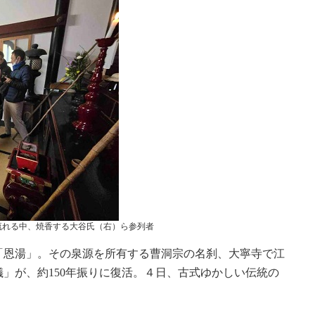
流れる中、焼香する大谷氏（右）ら参列者
「恩湯」。その泉源を所有する曹洞宗の名刹、大寧寺で江
」が、約150年振りに復活。４日、古式ゆかしい伝統の