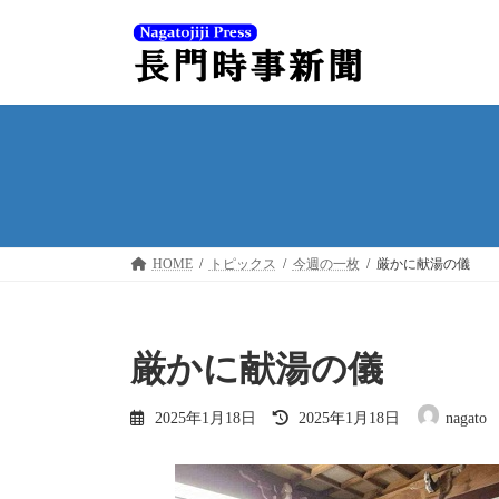
コ
ナ
ン
ビ
テ
ゲ
ン
ー
ツ
シ
へ
ョ
ス
ン
キ
に
ッ
移
プ
動
HOME
トピックス
今週の一枚
厳かに献湯の儀
厳かに献湯の儀
最
2025年1月18日
2025年1月18日
nagato
終
更
新
日