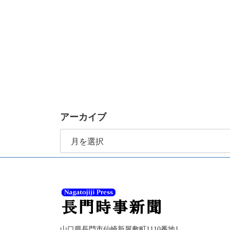
アーカイブ
ア
ー
カ
イ
ブ
山口県長門市仙崎新屋敷町1110番地1