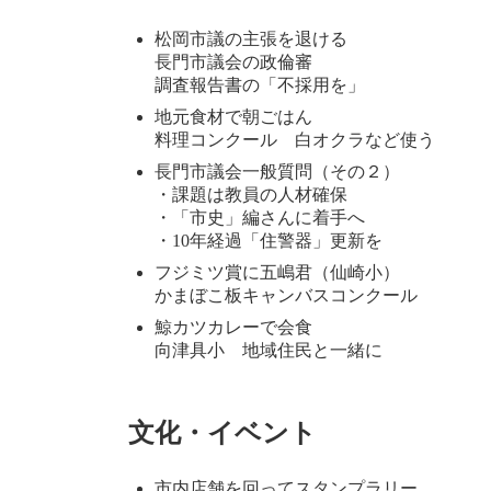
時
:
松岡市議の主張を退ける
長門市議会の政倫審
調査報告書の「不採用を」
地元食材で朝ごはん
料理コンクール 白オクラなど使う
長門市議会一般質問（その２）
・課題は教員の人材確保
・「市史」編さんに着手へ
・10年経過「住警器」更新を
フジミツ賞に五嶋君（仙崎小）
かまぼこ板キャンバスコンクール
鯨カツカレーで会食
向津具小 地域住民と一緒に
文化・イベント
市内店舗を回ってスタンプラリー