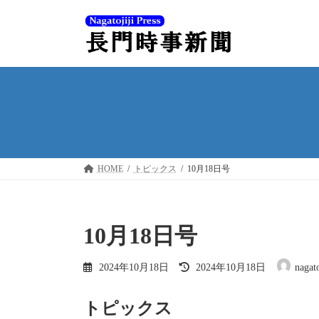
コ
ナ
ン
ビ
テ
ゲ
ン
ー
ツ
シ
へ
ョ
ス
ン
キ
に
ッ
移
プ
動
HOME
トピックス
10月18日号
10月18日号
最
2024年10月18日
2024年10月18日
nagat
終
更
新
トピックス
日