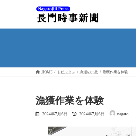
コ
ナ
ン
ビ
テ
ゲ
ン
ー
ツ
シ
へ
ョ
ス
ン
キ
に
ッ
移
プ
動
HOME
トピックス
今週の一枚
漁獲作業を体験
漁獲作業を体験
最
2024年7月6日
2024年7月6日
nagato
終
更
新
日