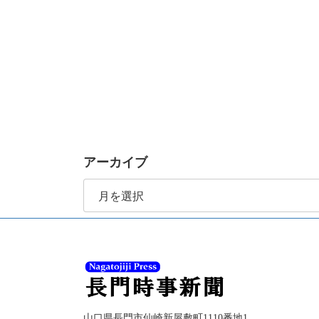
アーカイブ
ア
ー
カ
イ
ブ
山口県長門市仙崎新屋敷町1110番地1