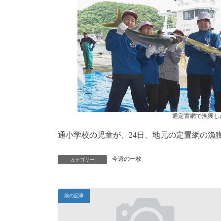
時
:
通定置網で漁獲し
通小学校の児童が、24日、地元の定置網の漁
今週の一枚
カテゴリー
前の記事