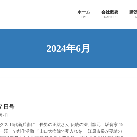
ホーム
会社概要
購
HOME
GAIYOU
K
2024年6月
７日号
6月7日
クス 16代新兵衛に 長男の正紘さん 伝統の深川窯元 坂倉家 15
一渓」で創作活動 「山口大病院で受入れを」 江原市長が要請の