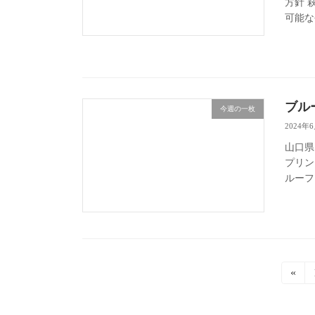
方針 
可能な
ブル
今週の一枚
2024年
山口県
プリン
ルーフ
投
«
稿