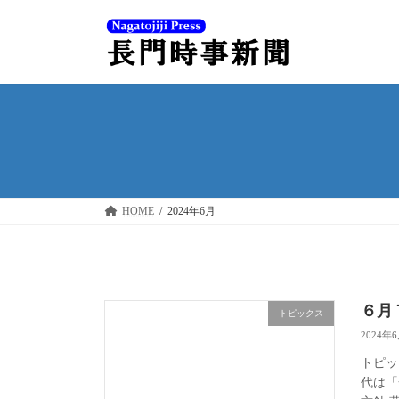
コ
ナ
ン
ビ
テ
ゲ
ン
ー
ツ
シ
へ
ョ
ス
ン
キ
に
ッ
移
プ
動
HOME
2024年6月
６月
トピックス
2024年
トピッ
代は「