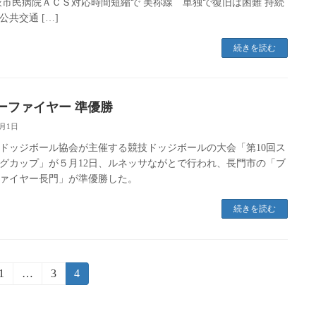
萩市民病院ＡＣＳ対応時間短縮で 美祢線 単独で復旧は困難 持続
公共交通 […]
続きを読む
ーファイヤー 準優勝
6月1日
ドッジボール協会が主催する競技ドッジボールの大会「第10回ス
グカップ」が５月12日、ルネッサながとで行われ、長門市の「ブ
ァイヤー長門」が準優勝した。
続きを読む
固
1
…
固
3
固
4
定
定
定
ペ
ペ
ペ