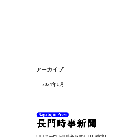
アーカイブ
ア
ー
カ
イ
ブ
山口県長門市仙崎新屋敷町1110番地1