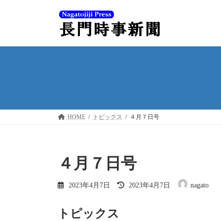
コ
ナ
ン
ビ
テ
ゲ
ン
ー
ツ
シ
へ
ョ
ス
ン
キ
に
ッ
移
プ
動
HOME
トピックス
４月７日号
４月７日号
最
2023年4月7日
2023年4月7日
nagato
終
更
新
トピックス
日