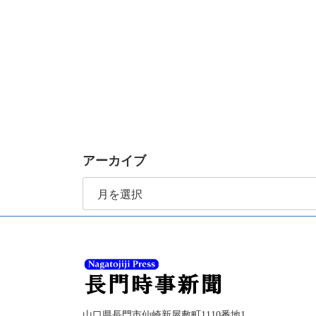
アーカイブ
ア
ー
カ
イ
ブ
山口県長門市仙崎新屋敷町1110番地1