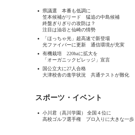
時
:
県議選 本番も低調に
笠本候補がリード 猛追の中島候補
終盤ぎりぎりの攻防は？
注目は油谷と仙崎の情勢
「ほっちゃ光」超高速で新登場
光ファイバーに更新 通信環境が充実
有機栽培 220haに拡大を
「オーガニックビレッジ」宣言
国公立大に27人合格
大津校舎の進学状況 共通テストが難化
スポーツ・イベント
小川君（高川学園） 全国４位に
高校ゴルフ選手権 プロ入りに大きな一歩